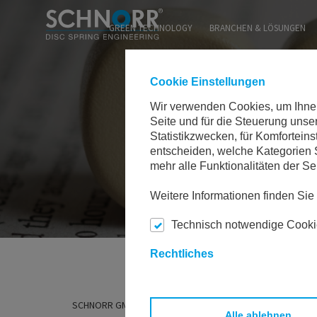
WEB
GREEN TECHNOLOGY
BRANCHEN & LÖSUNGEN
Cookie Einstellungen
Wir verwenden Cookies, um Ihnen 
Seite und für die Steuerung uns
Statistikzwecken, für Komforteins
entscheiden, welche Kategorien S
mehr alle Funktionalitäten der Se
Weitere Informationen finden Si
Technisch notwendige Cook
Rechtliches
SCHNORR GMBH
UNTERNEHMEN
NEWS/MESSEN
Alle ablehnen