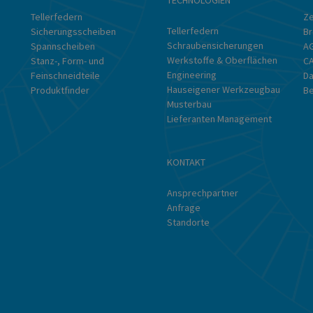
Tellerfedern
Ze
Tellerfedern
Sicherungsscheiben
Br
Schraubensicherungen
Spannscheiben
A
Werkstoffe & Oberflächen
Stanz-, Form- und
CA
Engineering
Feinschneidteile
Da
Hauseigener Werkzeugbau
Produktfinder
B
Musterbau
Lieferanten Management
KONTAKT
Ansprechpartner
Anfrage
Standorte