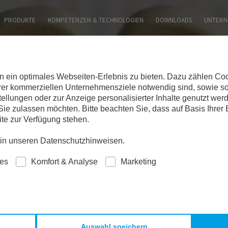
SITE DURCHSUCHEN:
PRODUKTE
KOMPETENZEN & TECHNOLOGIEN
DOWNLOADS
UNTERN
ein optimales Webseiten-Erlebnis zu bieten. Dazu zählen Cooki
erer kommerziellen Unternehmensziele notwendig sind, sowie so
tellungen oder zur Anzeige personalisierter Inhalte genutzt wer
ie zulassen möchten. Bitte beachten Sie, dass auf Basis Ihrer
ite zur Verfügung stehen.
e in unseren Datenschutzhinweisen.
ies
Komfort & Analyse
Marketing
MESSEN
Auswahl speichern