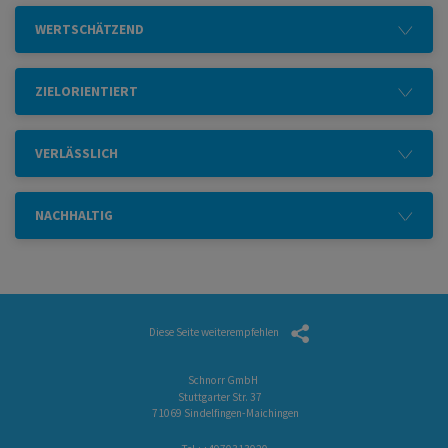
WERTSCHÄTZEND
ZIELORIENTIERT
VERLÄSSLICH
NACHHALTIG
Diese Seite weiterempfehlen
Schnorr GmbH
Stuttgarter Str. 37
71069 Sindelfingen-Maichingen