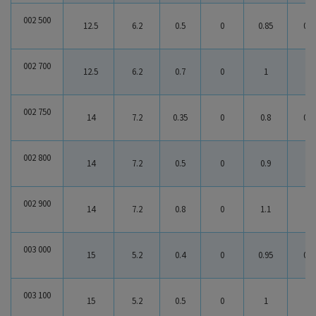
0.15
16
0.15 : 16
002 500
12.5
6.2
0.5
0
0.85
0.3
0
383017
0 : 383017
002 700
12.5
6.2
0.7
0
1
0.3
002 750
14
7.2
0.35
0
0.8
0.4
002 800
14
7.2
0.5
0
0.9
0.4
002 900
14
7.2
0.8
0
1.1
0.3
003 000
15
5.2
0.4
0
0.95
0.5
003 100
15
5.2
0.5
0
1
0.5