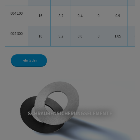
004 100
16
8.2
0.4
0
0.9
0.5
004 300
16
8.2
0.6
0
1.05
0.4
mehr laden
SCHRAUBENSICHERUNGSELEMENTE