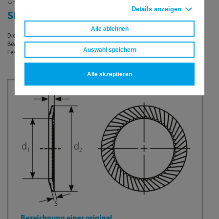
ORIGINAL SCHNORR®
Details anzeigen
SICHERUNGSSCHEIBE TYP „S”
Alle ablehnen
Die original SCHNORR® Sicherungsscheibe Typ „S“ ist für normale
Beanspruchung geeignet und für Schrauben von M 1,6 bis M 36 (bis
Auswahl speichern
Festigkeitsklasse 8.8) verfügbar.
Alle akzeptieren