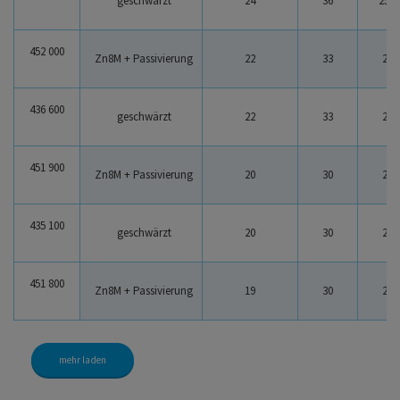
geschwärzt
24
36
25.6
452 000
Zn8M + Passivierung
22
33
23
436 600
geschwärzt
22
33
23
451 900
Zn8M + Passivierung
20
30
21
435 100
geschwärzt
20
30
21
451 800
Zn8M + Passivierung
19
30
20
mehr laden