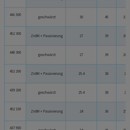
441 500
geschwärzt
30
45
31.6
452 300
Zn8M + Passivierung
27
39
28.6
440 300
geschwärzt
27
39
28.6
452 200
Zn8M + Passivierung
25.4
38
27
439 200
geschwärzt
25.4
38
27
452 100
Zn8M + Passivierung
24
36
25.6
437 900