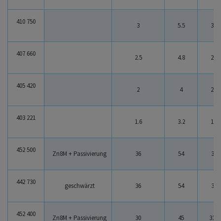
Niro Sich-Scheiben Typ VS
410 750
3
5.5
3.2
1.6
36
407 660
1.6 : 36
2.5
4.8
2.7
2
3.2
70
405 420
3.2 : 70
2
4
2.2
1
1.7
38
403 221
1.7 : 38
1.6
3.2
1.7
452 500
Zn8M + Passivierung
36
54
38
442 730
geschwärzt
36
54
38
452 400
Zn8M + Passivierung
30
45
31.6