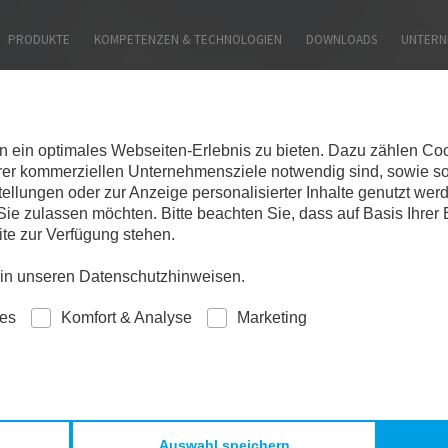
SITE DURCHSUCHEN:
PRODUKTE
KOMPETENZEN & TECHNOLOGIEN
DOWNLOADS
UNTERN
ein optimales Webseiten-Erlebnis zu bieten. Dazu zählen Cooki
erer kommerziellen Unternehmensziele notwendig sind, sowie so
tellungen oder zur Anzeige personalisierter Inhalte genutzt wer
ie zulassen möchten. Bitte beachten Sie, dass auf Basis Ihrer
ite zur Verfügung stehen.
e in unseren Datenschutzhinweisen.
ies
Komfort & Analyse
Marketing
Auswahl speichern