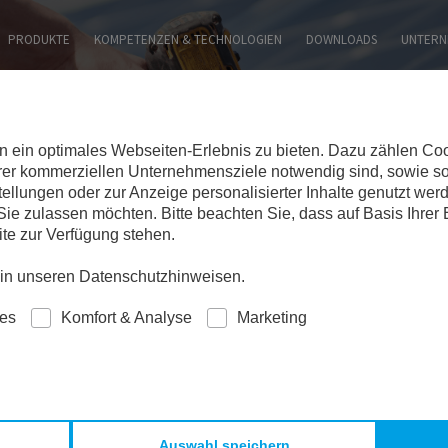
SITE DURCHSUCHEN:
PRODUKTE
KOMPETENZEN & TECHNOLOGIEN
DOWNLOADS
UNTERN
ein optimales Webseiten-Erlebnis zu bieten. Dazu zählen Cooki
erer kommerziellen Unternehmensziele notwendig sind, sowie so
tellungen oder zur Anzeige personalisierter Inhalte genutzt wer
ie zulassen möchten. Bitte beachten Sie, dass auf Basis Ihrer
ite zur Verfügung stehen.
e in unseren Datenschutzhinweisen.
ies
Komfort & Analyse
Marketing
GY
PHOTOVOLTAIK
Auswahl speichern