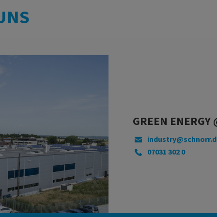
UNS
GREEN ENERGY 
industry@schnorr.d
07031 302 0