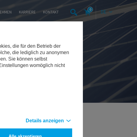
0
DE
EHMEN
KARRIERE
KONTAKT
es, die für den Betrieb der
lche, die lediglich zu anonymen
den. Sie können selbst
 Einstellungen womöglich nicht
Details anzeigen
Alle akzeptieren