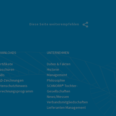
Diese Seite weiterempfehlen
OWNLOADS
UNTERNEHMEN
Br
&
rtifikate
Daten & Fakten
Lö
oschüren
Historie
GBs
Management
D-Zeichnungen
Philosophie
tenschutzhinweis
SCHNORR® Tochter-
erechnungsprogramm
Gesellschaften
News/Messen
Verbandsmitgliedschaften
Lieferanten Management