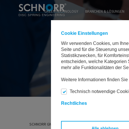
WEB
GREEN TECHNOLOGY
BRANCHEN & LÖSUNGEN
Cookie Einstellungen
Wir verwenden Cookies, um Ihnen 
Seite und für die Steuerung uns
Statistikzwecken, für Komforteins
entscheiden, welche Kategorien S
mehr alle Funktionalitäten der Se
Weitere Informationen finden Si
Technisch notwendige Cook
Rechtliches
SCHNORR GMBH
GREEN TECHNOLOGY
GREEN ENER
Alle ablehnen