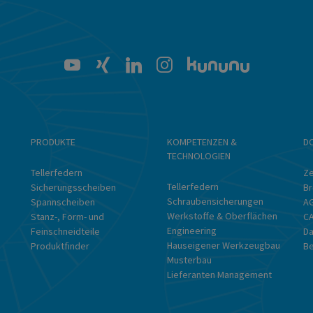
PRODUKTE
KOMPETENZEN &
D
TECHNOLOGIEN
Tellerfedern
Ze
Tellerfedern
Sicherungsscheiben
Br
Schraubensicherungen
Spannscheiben
A
Werkstoffe & Oberflächen
Stanz-, Form- und
CA
Engineering
Feinschneidteile
Da
Hauseigener Werkzeugbau
Produktfinder
B
Musterbau
Lieferanten Management