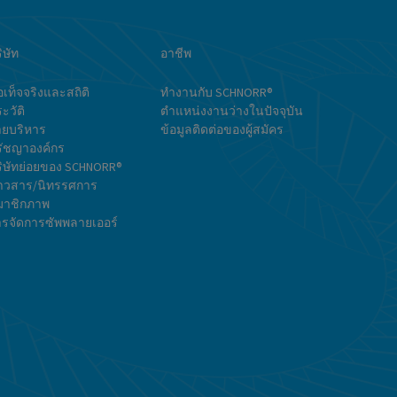
ิษัท
อาชีพ
อเท็จจริงและสถิติ
ทำงานกับ SCHNORR®
ะวัติ
ตำแหน่งงานว่างในปัจจุบัน
ายบริหาร
ข้อมูลติดต่อของผู้สมัคร
รัชญาองค์กร
ิษัทย่อยของ SCHNORR®
่าวสาร/นิทรรศการ
ผล
มาชิกภาพ
รจัดการซัพพลายเออร์