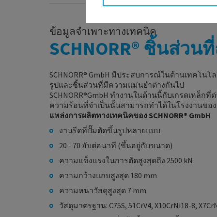
ข้อมูลจำเพาะทางเทคนิค
SCHNORR® ชิ้นส่วนที่ถ
SCHNORR® GmbH มีประสบการณ์ในด้านเทคโนโลยีการปั
รูปและชิ้นส่วนที่มีความแม่นยำต่างกันไป
SCHNORR®GmbH ทำงานในด้านนี้กับเกรดเหล็กที่ต่
ความร้อนที่จำเป็นนั้นสามารถทำได้ในโรงงานขอ
แหล่งการผลิตทางเทคนิคของ SCHNORR® GmbH
งานรีดที่ปั๊มตัดขึ้นรูปหลายแบบ
20 - 70 ฮับต่อนาที (ขึ้นอยู่กับขนาด)
ความแข็งแรงในการตัดสูงสุดถึง 2500 kN
ความกว้างแถบสูงสุด 180 mm
ความหนาวัสดุสูงสุด 7 mm
วัสดุมาตรฐาน: C75S, 51CrV4, X10CrNi18-8, X7CrN