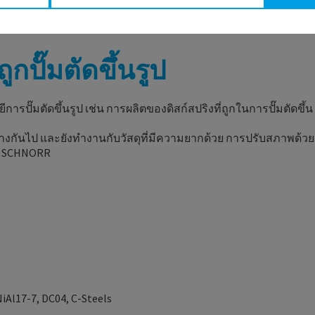
ูกปั๊มตัดขึ้นรูป
๊มตัดขึ้นรูป เช่น การผลิตของดิสก์สปริงที่ถูกในการปั๊มตัดขึ้น
างกันไป และยังทำงานกับวัสดุที่มีความยากด้วย การปรับสภาพด้วย
ง SCHNORR
iAl17-7, DC04, C-Steels