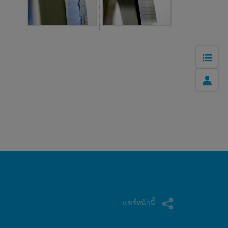
อุ
แล
โซล
แชร์หน้านี้