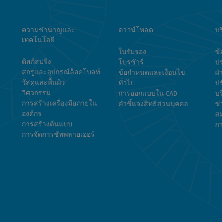
ความชำนาญและ
ดาวน์โหลด
บร
เทคโนโลยี
ใบรับรอง
ข้
ดิสก์สปริง
โบรชัวร์
ปร
สกรูและอุปกรณ์ล็อคโบลท์
ข้อกำหนดและเงื่อนไข
ฝ่
วัสดุและพื้นผิว
ทั่วไป
ป
วิศวกรรม
การออกแบบใน CAD
บร
การสร้างเครื่องมือภายใน
คำชี้แจงสิทธิส่วนบุคคล
ข
องค์กร
ส
การสร้างต้นแบบ
กา
การจัดการซัพพลายเออร์