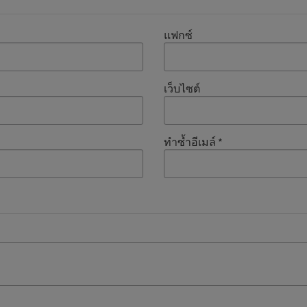
แฟกซ์
เว็บไซต์
ทำซ้ำอีเมล์
*