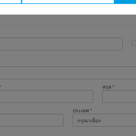
*
สกุล
*
ประเทศ
*
กรุณาเลือก