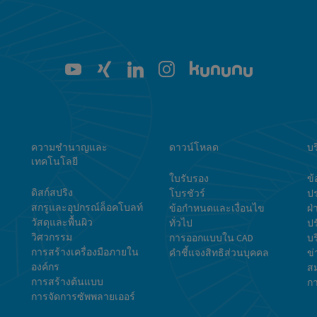
ความชำนาญและ
ดาวน์โหลด
บร
เทคโนโลยี
ใบรับรอง
ข้
ดิสก์สปริง
โบรชัวร์
ปร
สกรูและอุปกรณ์ล็อคโบลท์
ข้อกำหนดและเงื่อนไข
ฝ่
วัสดุและพื้นผิว
ทั่วไป
ป
วิศวกรรม
การออกแบบใน CAD
บร
การสร้างเครื่องมือภายใน
คำชี้แจงสิทธิส่วนบุคคล
ข
องค์กร
ส
การสร้างต้นแบบ
กา
การจัดการซัพพลายเออร์