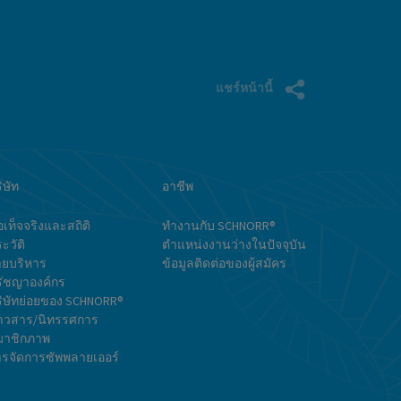
ผล
แชร์หน้านี้
ิษัท
อาชีพ
อเท็จจริงและสถิติ
ทำงานกับ SCHNORR®
ะวัติ
ตำแหน่งงานว่างในปัจจุบัน
ายบริหาร
ข้อมูลติดต่อของผู้สมัคร
รัชญาองค์กร
ิษัทย่อยของ SCHNORR®
่าวสาร/นิทรรศการ
มาชิกภาพ
รจัดการซัพพลายเออร์