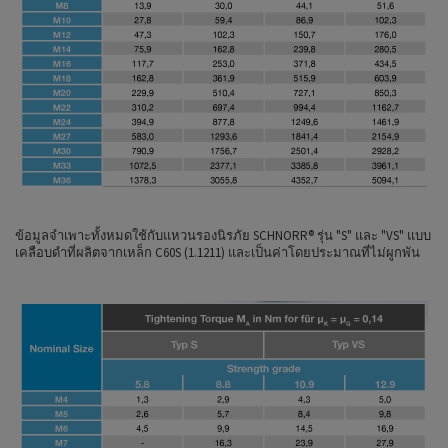
ข้อมูลจำเพาะทั้งหมดใช้กับแหวนรองนิรภัย SCHNORR® รุ่น "S" และ "VS" แบบ
เคลือบดำที่ผลิตจากเหล็ก C60S (1.1211) และเป็นค่าโดยประมาณที่ไม่ผูกพัน