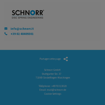
info@schnorr.it
+39 02 48409301
Partager cette page
Schnorr GmbH
Stuttgarter Str. 37
71069 Sindelfingen-Maichingen
Téléphone :
+4970313020
Email:
mail@schnorr.de
Cookie Settings