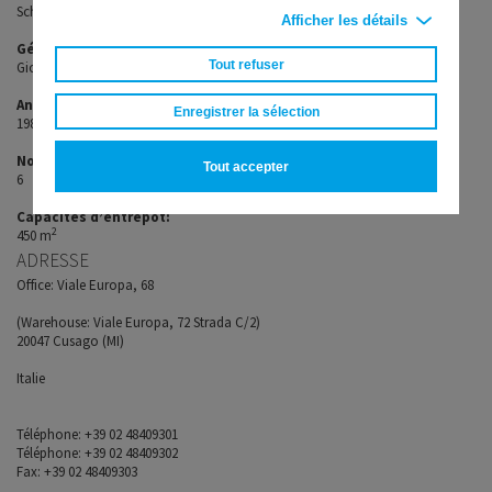
Schnorr Italia s.r.l.
Afficher les détails
Gérant:
Tout refuser
Giovanni Pasteris
Année de création:
Enregistrer la sélection
1980
Nombre de collaborateurs:
Tout accepter
6
Capacités d’entrepôt:
2
450 m
ADRESSE
Office: Viale Europa, 68
(Warehouse: Viale Europa, 72 Strada C/2)
20047 Cusago (MI)
Italie
Téléphone: +39 02 48409301
Téléphone: +39 02 48409302
Fax: +39 02 48409303