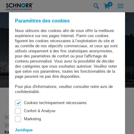
0
Paramètres des cookies
Nous utilisons des cookies afin de vous offrir la meilleure
expérience sur nos pages Internet. Parmi ces cookies
figurent les cookies nécessaires à l’exploitation du site et
au contrôle de nos objectifs commerciaux, et ceux qui sont
utilisés uniquement à des fins statistiques anonymisées,
pour des paramètres de confort ou pour l'affichage de
contenu personnalisé. Vous avez la possibilité de décider
des catégories que vous souhaitez autoriser. Veuillez noter
que selon vos paramètres, toutes les fonctionnalités de la
page peuvent ne pas être disponibles.
Pour plus d'informations, veuillez consulter notre avis de
confidentialité.
SCHNORR GMBH
SOCIÉTÉ
SCHNORR® FILIALES
ITALIE
Cookies techniquement nécessaires
Confort & Analyse
SCHNORR® ITALIE
Marketing
DONNÉES ET FAITS
Juridique
Raison sociale: