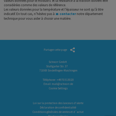
valeurs données pour le module E et la résistance à la traction doivent être
considérées comme des valeurs de référence.
Les valeurs données pour la température et l’épaisseur ne sont qu’à titre
indicatif. En tout cas, n’hésitez pas à
contacter
notre département
technique pour vous aider à choisir une matière.
Partager cette page
Schnorr GmbH
Stuttgarter Str. 37
71069 Sindelfingen-Maichingen
Téléphone :
+4970313020
Email:
mail@schnorr.de
Cookie Settings
Loi sur la protection des lanceurs d'alerte
Déclaration de confidentialité
Conditions générales de ventes et d´achat