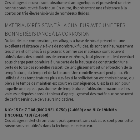
Ces alliages de cuivre sont absolument amagnétiques et possèdent une très
bonne conductivité électrique. En outre, ils présentent une résistance à la
corrosion très élevée vis-à-vis de nombreux fluides.
MATÉRIAUX RÉSISTANT À LA CHALEUR AVEC UNE TRÈS
BONNE RÉSISTANCE À LA CORROSION
Du fait de leur composition, ces alliages à base de nickel présentent une
excellente résistance vis-à-vis de nombreux fluides. Ils sont malheureusement
très chers et difficiles à se procurer. Comme ces matériaux sont souvent
utilisés dans des conditions de service extrêmes, tout glissement lent éventuel
sous charge peut conduire à une perte de la hauteur de construction/une
perte de force des rondelles ressort. Ce lent glissement est une fonction de la
température, du temps et de la tension. Une rondelle ressort peut p. ex. être
utilisée à des températures plus élevées si la sollicitation est choisie basse, ou
bien si le temps de maintien est court en conséquence. C’est la raison pour
laquelle on ne peut pas donner de température d’utilisation maximale. Les
valeurs indiquées dans le tableau d’aperçu général des matériaux ne peuvent
de ce fait servir que de valeurs indicatives.
NiCr 15 Fe 7 TiAl (INCONEL X 750) (2.4669) and NiCr 19NbMo
(INCONEL 718) (2.4668):
Ces alliages nickel-chrome sont pratiquement sans cobalt et sont pour cette
raison souvent utilisés dans la technique de réacteur.