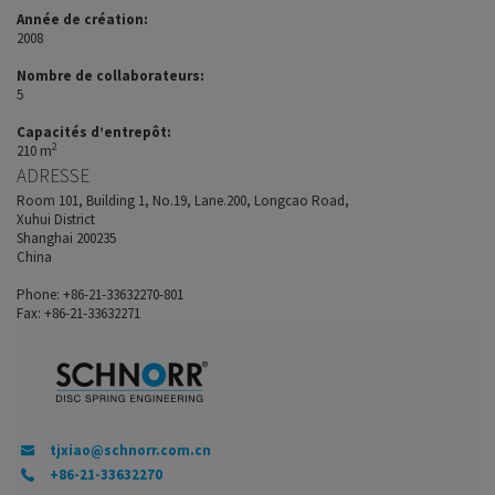
Année de création:
2008
Nombre de collaborateurs:
5
Capacités d’entrepôt:
2
210 m
ADRESSE
Room 101, Building 1, No.19, Lane.200, Longcao Road,
Xuhui District
Shanghai 200235
China
Phone: +86-21-33632270-801
Fax: +86-21-33632271
tjxiao@schnorr.com.cn
+86-21-33632270