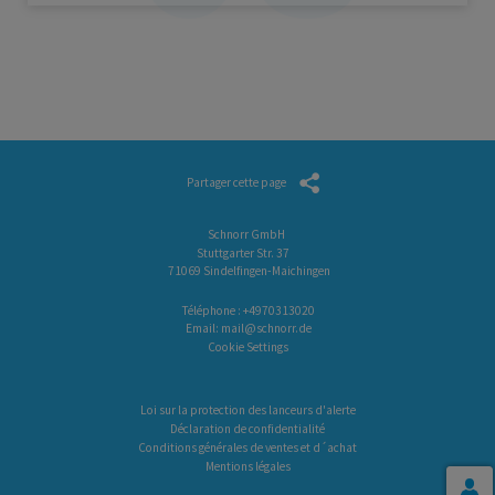
Partager cette page
Schnorr GmbH
Stuttgarter Str. 37
71069 Sindelfingen-Maichingen
Téléphone :
+4970313020
Email:
mail@schnorr.de
Cookie Settings
Loi sur la protection des lanceurs d'alerte
Déclaration de confidentialité
Conditions générales de ventes et d´achat
Mentions légales