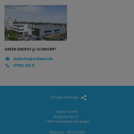
GREEN ENERGY @ SCHNORR®
industry@schnorr.de
07031 302 0
Partager cette page
Schnorr GmbH
Stuttgarter Str. 37
71069 Sindelfingen-Maichingen
Téléphone :
+4970313020