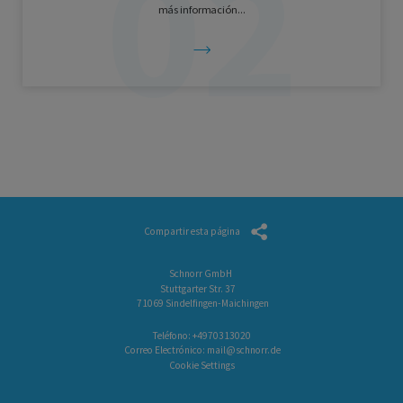
más información...
Compartir esta página
Schnorr GmbH
Stuttgarter Str. 37
71069 Sindelfingen-Maichingen
Teléfono:
+4970313020
Correo Electrónico:
mail@schnorr.de
Cookie Settings