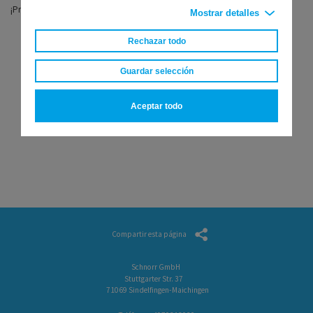
¡Presente ahora su solicitud para Alemania!
Mostrar detalles
Rechazar todo
Guardar selección
Aceptar todo
Compartir esta página
Schnorr GmbH
Stuttgarter Str. 37
71069 Sindelfingen-Maichingen