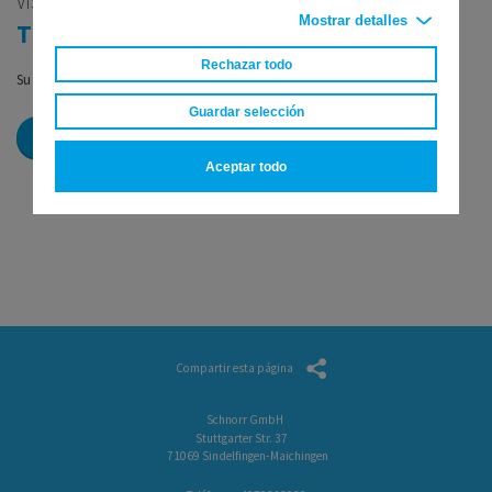
VISIÓN GENERAL
Mostrar detalles
TU CARRITO DE PRODUCTOS
Rechazar todo
Su carrito de compras está vacío
Guardar selección
Al Buscador de Productos
Aceptar todo
Compartir esta página
Schnorr GmbH
Stuttgarter Str. 37
71069 Sindelfingen-Maichingen