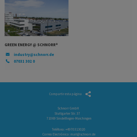
GREEN ENERGY @ SCHNORR®
industry@schnorr.de
07031 302 0
Compartir esta página
Schnorr GmbH
Stuttgarter Str. 37
71069 Sindelfingen-Maichingen
Teléfono:
+4970313020
Correo Electrónico:
mail@schnorr.de