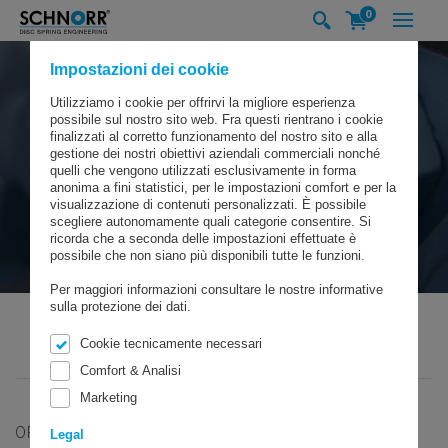
0
Impostazioni dei cookie
Utilizziamo i cookie per offrirvi la migliore esperienza
possibile sul nostro sito web. Fra questi rientrano i cookie
finalizzati al corretto funzionamento del nostro sito e alla
gestione dei nostri obiettivi aziendali commerciali nonché
quelli che vengono utilizzati esclusivamente in forma
anonima a fini statistici, per le impostazioni comfort e per la
visualizzazione di contenuti personalizzati. È possibile
scegliere autonomamente quali categorie consentire. Si
ricorda che a seconda delle impostazioni effettuate è
possibile che non siano più disponibili tutte le funzioni.
Per maggiori informazioni consultare le nostre informative
sulla protezione dei dati.
Cookie tecnicamente necessari
SCHNORR GMBH
PRODOTTI
RONDELLE AD ALTA RESISTENZA
Comfort & Analisi
Marketing
ORIGINALI SCHNORR®
Legal