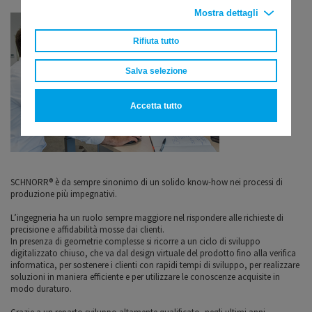
Mostra dettagli
Rifiuta tutto
Salva selezione
Accetta tutto
SCHNORR® è da sempre sinonimo di un solido know-how nei processi di
produzione più impegnativi.
L’ingegneria ha un ruolo sempre maggiore nel rispondere alle richieste di
precisione e affidabilità mosse dai clienti.
In presenza di geometrie complesse si ricorre a un ciclo di sviluppo
digitalizzato chiuso, che va dal design virtuale del prodotto fino alla verifica
informatica, per sostenere i clienti con rapidi tempi di sviluppo, per realizzare
soluzioni in maniera efficiente e per utilizzare le conoscenze acquisite in
modo duraturo.