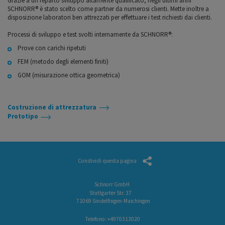
Grazie a un reparto sviluppo altamente qualificato, negli ultimi anni
SCHNORR® è stato scelto come partner da numerosi clienti. Mette inoltre a
disposizione laboratori ben attrezzati per effettuare i test richiesti dai clienti.
Processi di sviluppo e test svolti internamente da SCHNORR®:
Prove con carichi ripetuti
FEM (metodo degli elementi finiti)
GOM (misurazione ottica geometrica)
Costruzione di attrezzatura
Prototipo
Condividi questa pagina
Schnorr GmbH
Stuttgarter Str. 37
71069 Sindelfingen-Maichingen
Telefono:
+4970313020