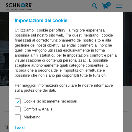
0
Impostazioni dei cookie
Utilizziamo i cookie per offrirvi la migliore esperienza
possibile sul nostro sito web. Fra questi rientrano i cookie
finalizzati al corretto funzionamento del nostro sito e alla
gestione dei nostri obiettivi aziendali commerciali nonché
quelli che vengono utilizzati esclusivamente in forma
anonima a fini statistici, per le impostazioni comfort e per la
visualizzazione di contenuti personalizzati. È possibile
scegliere autonomamente quali categorie consentire. Si
ricorda che a seconda delle impostazioni effettuate è
possibile che non siano più disponibili tutte le funzioni.
Per maggiori informazioni consultare le nostre informative
sulla protezione dei dati.
Cookie tecnicamente necessari
SCHNORR GMBH
INDUSTRIA & SOLUZIONI
INDUSTRIA MANIFATTURIERA
Comfort & Analisi
Marketing
MUOVERE - MOLLEGGIARE - FISSARE È LA NOSTRA
Legal