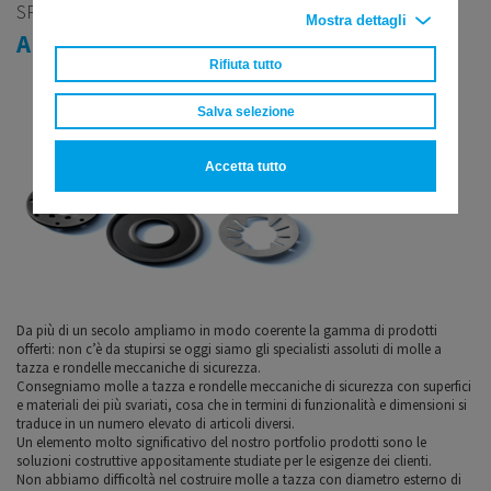
SPECIALITÀ
Mostra dettagli
ANCHE PER APPLICAZIONI INDUSTRIALI
Rifiuta tutto
Salva selezione
Accetta tutto
Da più di un secolo ampliamo in modo coerente la gamma di prodotti
offerti: non c’è da stupirsi se oggi siamo gli specialisti assoluti di molle a
tazza e rondelle meccaniche di sicurezza.
Consegniamo molle a tazza e rondelle meccaniche di sicurezza con superfici
e materiali dei più svariati, cosa che in termini di funzionalità e dimensioni si
traduce in un numero elevato di articoli diversi.
Un elemento molto significativo del nostro portfolio prodotti sono le
soluzioni costruttive appositamente studiate per le esigenze dei clienti.
Non abbiamo difficoltà nel costruire molle a tazza con diametro esterno di