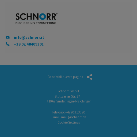
info@schnorr.it
+39 02 48409301
Condividi questa pagina
Schnorr GmbH
Stuttgarter Str. 37
71069 Sindelfingen-Maichingen
Telefono:
+4970313020
Email:
mail@schnorr.de
Cookie Settings