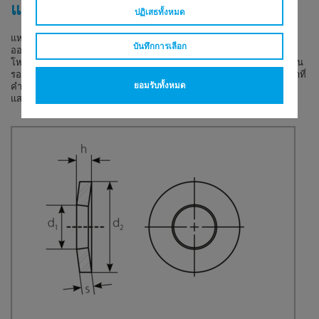
แหวนรองโหลด DIN 6796
ปฏิเสธทั้งหมด
แหวนรองโหลดเหล่านี้เป็นไปตาม DIN 6796, ฉบับ Oct. 1987 และได้รับการ
บันทึกการเลือก
ออกแบบสำหรับอุปสงค์ระดับสูงในการปกป้องข้อต่อโบลท์ เมื่อการเพิ่มของ
โหลดที่มีการเพิ่มขึ้นอย่างมากเกิดขึ้นที่ปลายการแอ่นตัวของสปริงเมื่อแหวน
รองโหลดถูกทำให้แบนราบ โหลดก็ได้รับการบ่งชี้ว่ามีค่าเป็นสองเท่าของค่าที่
คำนวณไว้ การทดสอบได้
ยอมรับทั้งหมด
แสดงว่าค่าเหล่านี้เทียบเท่ากับค่าที่วัดได้