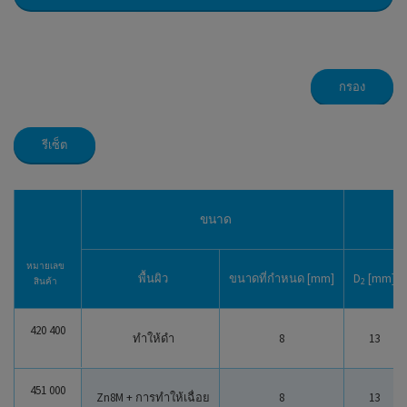
กรอง
รีเซ็ต
แหวนรองกันคลายประเภท S
แหวนรองกันคลายประเภท VS
แหวนรองโหลดตาม DIN 6796
ขนาด
แหวนรอง HS
หมายเลข
พื้นผิว
ขนาดที่กำหนด [mm]
D
[mm]
สินค้า
2
420 400
แหวนรองกันคลายสแตนเลสประเภท S
ทำให้ดำ
8
13
แหวนรองกันคลายสแตนเลสประเภท VS
451 000
Zn8M + การทำให้เฉื่อย
8
13