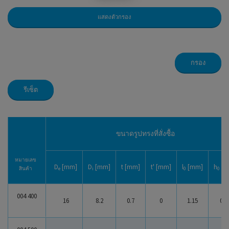
แสดงตัวกรอง
กรอง
รีเซ็ต
ดิสก์สปริงมาตรฐาน
ดิสก์สปริง K
ขนาดรูปทรงที่สั่งซื้อ
ดิสก์สปริง K แบบสล็อต
หมายเลข
D
[mm]
D
[mm]
t [mm]
t' [mm]
l
[mm]
h
[m
สินค้า
e
i
0
0
X7 ดิสก์สปริง
004 400
16
8.2
0.7
0
1.15
0.4
X10 ดิสก์สปริง